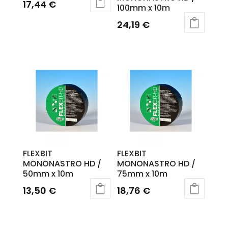
17,44
€
100mm x 10m
24,19
€
FLEXBIT
FLEXBIT
MONONASTRO HD /
MONONASTRO HD /
50mm x 10m
75mm x 10m
13,50
€
18,76
€