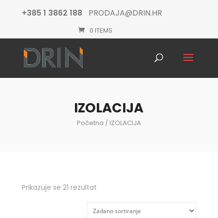
+385 1 3862 188
PRODAJA@DRIN.HR
0 ITEMS
Products
search
IZOLACIJA
Početna
/ IZOLACIJA
Prikazuje se 21 rezultat