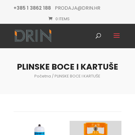
+385 1 3862 188
PRODAJA@DRIN.HR
0 ITEMS
Products
search
PLINSKE BOCE I KARTUŠE
Početna
/ PLINSKE BOCE I KARTUŠE