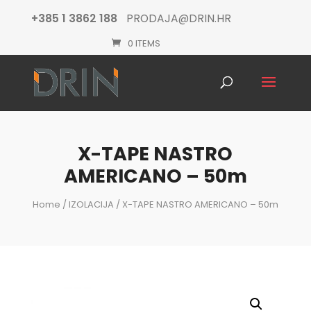
+385 1 3862 188
PRODAJA@DRIN.HR
0 ITEMS
Products
search
X-TAPE NASTRO
AMERICANO – 50m
Home
/
IZOLACIJA
/ X-TAPE NASTRO AMERICANO – 50m