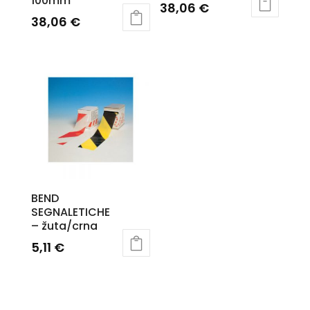
100mm
38,06
€
38,06
€
BEND
SEGNALETICHE
– žuta/crna
5,11
€