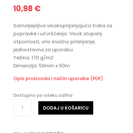
10,98
€
Samoljepljiva visokoprijanjajuća traka za
popravke i učvršćenja. Visok stupanj
otpornosti, vrlo snažno prianjanje,
jednostavna za uporabu.
Težina: 170 g/m2
Dimenzija: 50mm x 50m
Opis proizvoda i način uporabe (PDF)
Dostupno po isteku zaliha
X-
DODAJ U KOŠARICU
TAPE
NASTRO
AMERICANO