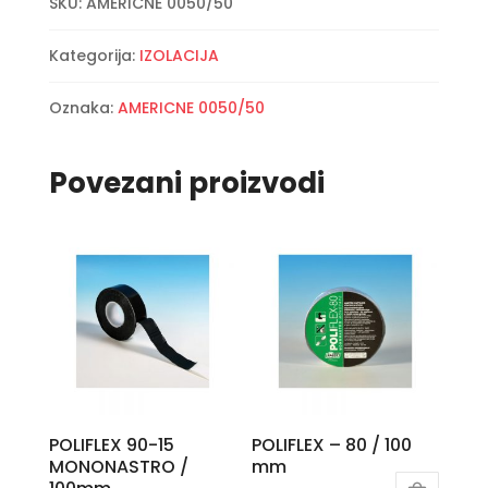
SKU:
AMERICNE 0050/50
-
50m
Kategorija:
IZOLACIJA
količina
Oznaka:
AMERICNE 0050/50
Povezani proizvodi
POLIFLEX 90-15
POLIFLEX – 80 / 100
MONONASTRO /
mm