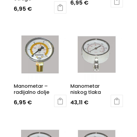
6,95
€
6,95
€
Manometar –
Manometar
radijalno dolje
niskog tlaka
6,95
€
43,11
€