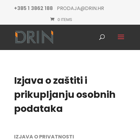
+385 1 3862 188
PRODAJA@DRIN.HR
0 ITEMS
Products
search
Izjava o zaštiti i
prikupljanju osobnih
podataka
IZJAVA O PRIVATNOSTI