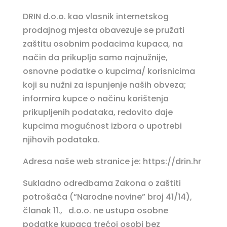
DRIN d.o.o. kao vlasnik internetskog
prodajnog mjesta obavezuje se pružati
zaštitu osobnim podacima kupaca, na
način da prikuplja samo najnužnije,
osnovne podatke o kupcima/ korisnicima
koji su nužni za ispunjenje naših obveza;
informira kupce o načinu korištenja
prikupljenih podataka, redovito daje
kupcima mogućnost izbora o upotrebi
njihovih podataka.
Adresa naše web stranice je: https://drin.hr
Sukladno odredbama Zakona o zaštiti
potrošača (“Narodne novine” broj 41/14),
članak 11., d.o.o. ne ustupa osobne
podatke kupaca trećoj osobi bez