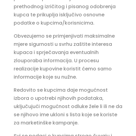
prethodnog izričitog i pisanog odobrenja
kupca te prikuplja isključivo osnovne
podatke o kupcima/korisnicima.
Obvezujemo se primjenjivati maksimalne
mjere sigurnosti u svrhu zaštite interesa
kupaca i sprječavanja eventualnih
zlouporaba informacija. U procesu
realizacije kupovine koristit ćemo samo
informacije koje su nužne.
Redovito se kupcima daje mogućnost
izbora o upotrebi njihovih podataka,
uključujući mogućnost odluke žele li ili ne da
se njihovo ime ukloni s lista koje se koriste
za marketinške kampanje.
Svi se podaci o kupcima strogo čuvaju i