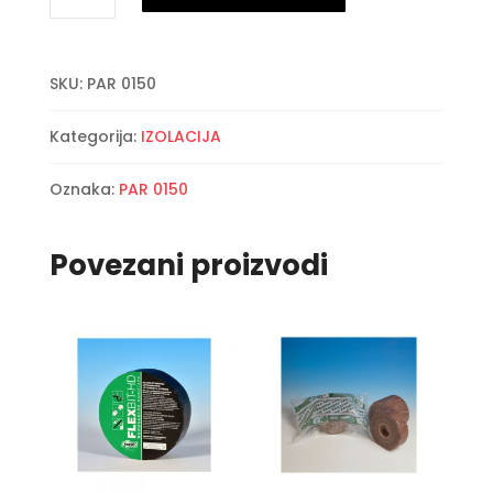
150
mm
SKU:
PAR 0150
količina
Kategorija:
IZOLACIJA
Oznaka:
PAR 0150
Povezani proizvodi