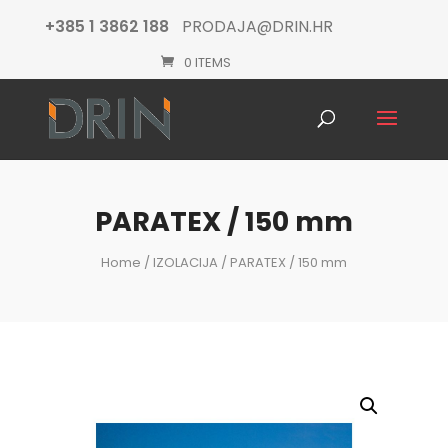
+385 1 3862 188
PRODAJA@DRIN.HR
0 ITEMS
Products
search
PARATEX / 150 mm
Home
/
IZOLACIJA
/ PARATEX / 150 mm