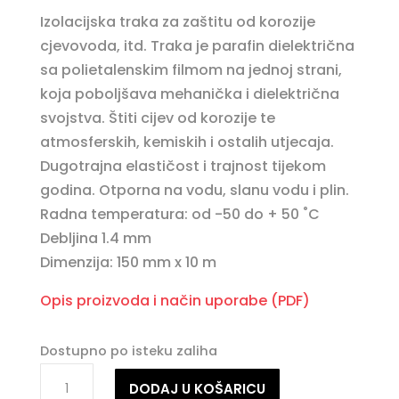
Izolacijska traka za zaštitu od korozije
cjevovoda, itd. Traka je parafin dielektrična
sa polietalenskim filmom na jednoj strani,
koja poboljšava mehanička i dielektrična
svojstva. Štiti cijev od korozije te
atmosferskih, kemiskih i ostalih utjecaja.
Dugotrajna elastičost i trajnost tijekom
godina. Otporna na vodu, slanu vodu i plin.
Radna temperatura: od -50 do + 50 ˚C
Debljina 1.4 mm
Dimenzija: 150 mm x 10 m
Opis proizvoda i način uporabe (PDF)
Dostupno po isteku zaliha
PARATEX
DODAJ U KOŠARICU
/