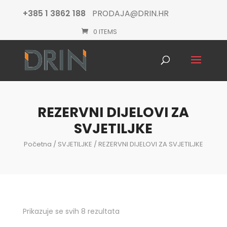
+385 1 3862 188
PRODAJA@DRIN.HR
0 ITEMS
Products
search
REZERVNI DIJELOVI ZA
SVJETILJKE
Početna
/
SVJETILJKE
/ REZERVNI DIJELOVI ZA SVJETILJKE
Prikazuje se svih 8 rezultata