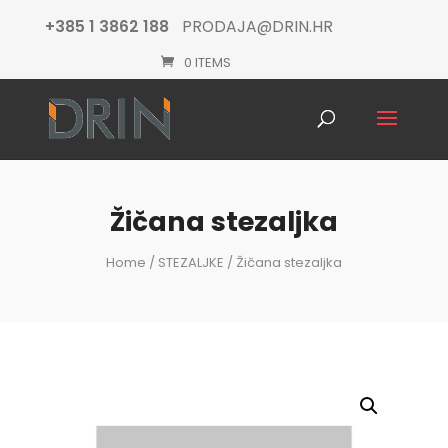
+385 1 3862 188
PRODAJA@DRIN.HR
0 ITEMS
Products
search
Žičana stezaljka
Home
/
STEZALJKE
/ Žičana stezaljka