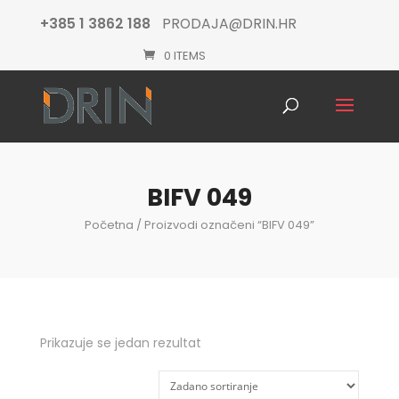
+385 1 3862 188
PRODAJA@DRIN.HR
0 ITEMS
Products
search
BIFV 049
Početna
/ Proizvodi označeni “BIFV 049”
Prikazuje se jedan rezultat