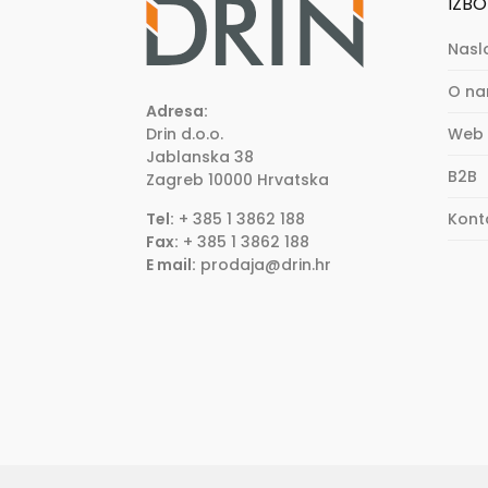
IZBO
Nasl
O n
Adresa:
Drin d.o.o.
Web 
Jablanska 38
B2B
Zagreb
10000
Hrvatska
Tel:
+ 385 1 3862 188
Kont
Fax:
+ 385 1 3862 188
E mail:
prodaja@drin.hr