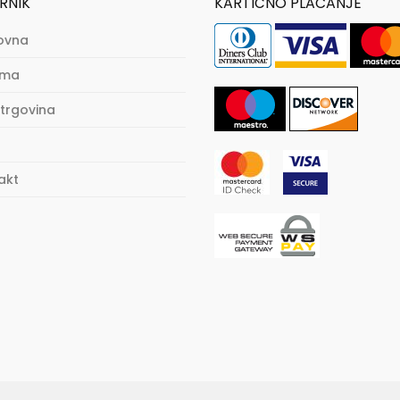
RNIK
KARTIČNO PLAĆANJE
ovna
ama
trgovina
akt