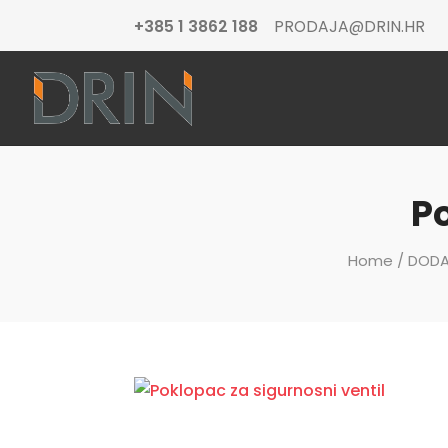
+385 1 3862 188
PRODAJA@DRIN.HR
Po
Home
/
DODA