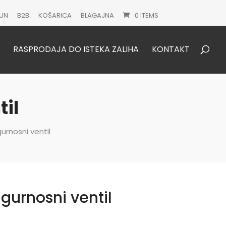
UN
B2B
KOŠARICA
BLAGAJNA
0 ITEMS
Products
search
RASPRODAJA DO ISTEKA ZALIHA
KONTAKT
til
urnosni ventil
gurnosni ventil