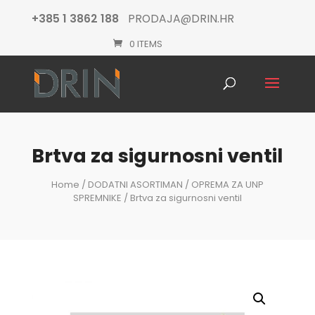
+385 1 3862 188
PRODAJA@DRIN.HR
0 ITEMS
Products
search
Brtva za sigurnosni ventil
Home
/
DODATNI ASORTIMAN
/
OPREMA ZA UNP
SPREMNIKE
/ Brtva za sigurnosni ventil