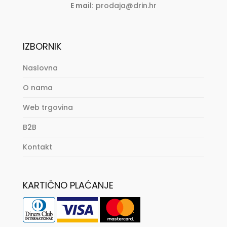
E mail:
prodaja@drin.hr
IZBORNIK
Naslovna
O nama
Web trgovina
B2B
Kontakt
KARTIČNO PLAĆANJE