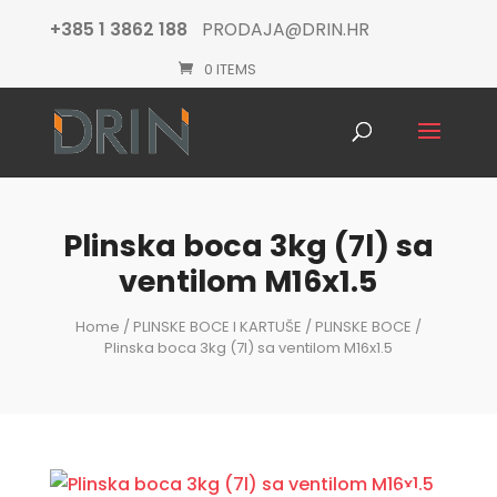
+385 1 3862 188
PRODAJA@DRIN.HR
0 ITEMS
Products
search
Plinska boca 3kg (7l) sa
ventilom M16x1.5
Home
/
PLINSKE BOCE I KARTUŠE
/
PLINSKE BOCE
/
Plinska boca 3kg (7l) sa ventilom M16x1.5