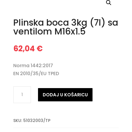
Plinska boca 3kg (7l) sa
ventilom M16x1.5
62,04
€
Norma 1442:2017
EN 2010/35/EU TPED
Plinska
DODAJ U KOŠARICU
boca
3kg
(7l)
SKU:
51032003/TP
sa
ventilom