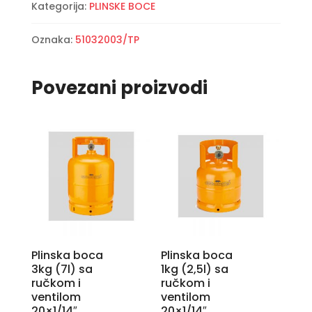
Kategorija:
PLINSKE BOCE
M16x1.5
količina
Oznaka:
51032003/TP
Povezani proizvodi
Plinska boca
Plinska boca
3kg (7l) sa
1kg (2,5l) sa
ručkom i
ručkom i
ventilom
ventilom
20×1/14″
20×1/14″