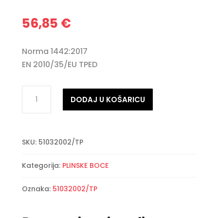
56,85
€
Norma 1442:2017
EN 2010/35/EU TPED
Plinska
DODAJ U KOŠARICU
boca
2kg
(4.8l)
SKU:
51032002/TP
sa
ventilom
Kategorija:
PLINSKE BOCE
M16x1.5
količina
Oznaka:
51032002/TP