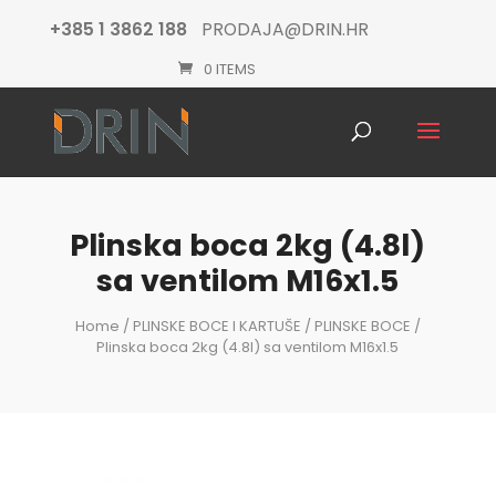
+385 1 3862 188
PRODAJA@DRIN.HR
0 ITEMS
Products
search
Plinska boca 2kg (4.8l)
sa ventilom M16x1.5
Home
/
PLINSKE BOCE I KARTUŠE
/
PLINSKE BOCE
/
Plinska boca 2kg (4.8l) sa ventilom M16x1.5