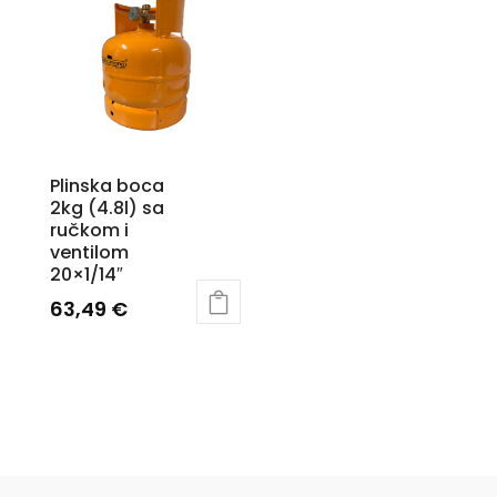
Plinska boca
2kg (4.8l) sa
ručkom i
ventilom
20×1/14″
63,49
€