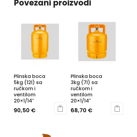
Povezani proizvodi
Plinska boca
Plinska boca
5kg (12l) sa
3kg (7l) sa
ručkom i
ručkom i
ventilom
ventilom
20×1/14″
20×1/14″
90,50
€
68,70
€