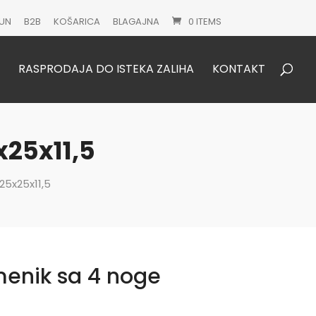
UN
B2B
KOŠARICA
BLAGAJNA
0 ITEMS
Products
search
RASPRODAJA DO ISTEKA ZALIHA
KONTAKT
x25x11,5
25x25x11,5
menik sa 4 noge