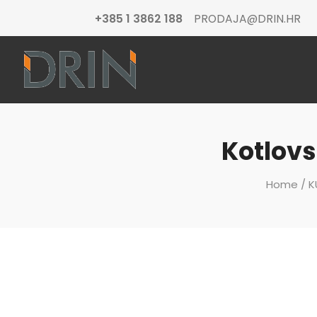
+385 1 3862 188
PRODAJA@DRIN.HR
Kotlovs
Home
/
K