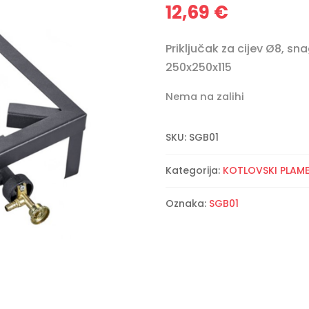
12,69
€
Priključak za cijev Ø8, sn
250x250x115
Nema na zalihi
SKU:
SGB01
Kategorija:
KOTLOVSKI PLAME
Oznaka:
SGB01