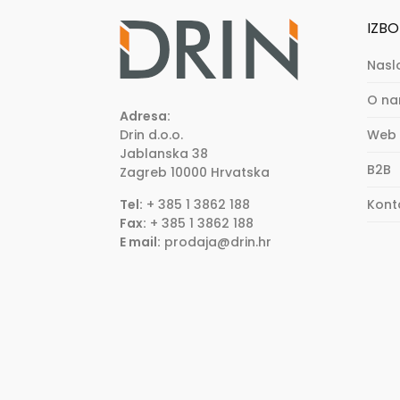
IZBO
Nasl
O n
Adresa:
Drin d.o.o.
Web 
Jablanska 38
B2B
Zagreb
10000
Hrvatska
Tel:
+ 385 1 3862 188
Kont
Fax:
+ 385 1 3862 188
E mail:
prodaja@drin.hr