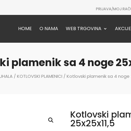
PRIJAVA/MOJ RAČ
HOME
O NAMA
WEB TRGOVINA
AKCIJE
ki plamenik sa 4 noge 25
UHALA
/
KOTLOVSKI PLAMENICI
/ Kotlovski plamenik sa 4 noge 
Kotlovski pla
25x25x11,5