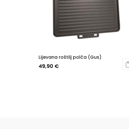
Lijevana roštilj polča (Gus)
49,90
€