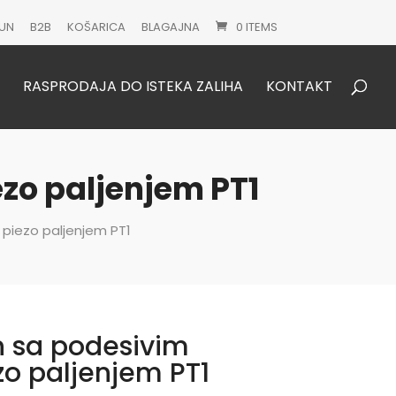
UN
B2B
KOŠARICA
BLAGAJNA
0 ITEMS
Products
search
RASPRODAJA DO ISTEKA ZALIHA
KONTAKT
zo paljenjem PT1
 piezo paljenjem PT1
n sa podesivim
o paljenjem PT1