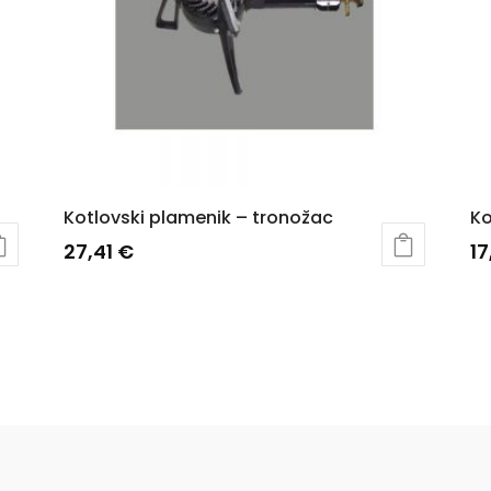
Kotlovski plamenik – tronožac
Ko
27,41
€
1