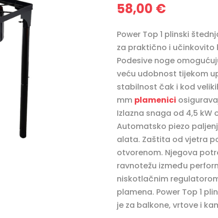
58,00
€
Power Top 1 plinski štedn
za praktično i učinkovito
Podesive noge omogućuju
veću udobnost tijekom up
stabilnost čak i kod veliki
mm
plamenici
osiguravaj
Izlazna snaga od 4,5 kW 
Automatsko piezo paljenj
alata. Zaštita od vjetra 
otvorenom. Njegova potr
ravnotežu između performa
niskotlačnim regulatorom
plamena. Power Top 1 pli
je za balkone, vrtove i ka