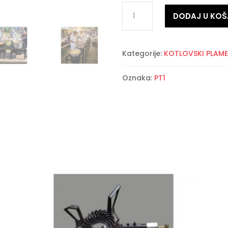
Kuhalo
DODAJ U KOŠ
na
plin
sa
Kategorije:
KOTLOVSKI PLAME
podesivim
nogama
Oznaka:
PT1
i
piezo
paljenjem
PT1
količina