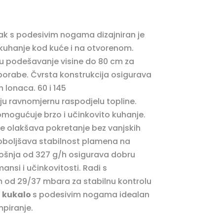
jak s podesivim nogama dizajniran je
 kuhanje kod kuće i na otvorenom.
 podešavanje visine do 80 cm za
orabe. Čvrsta konstrukcija osigurava
h lonaca. 60 i 145
u ravnomjernu raspodjelu topline.
omogućuje brzo i učinkovito kuhanje.
e olakšava pokretanje bez vanjskih
poboljšava stabilnost plamena na
ošnja od 327 g/h osigurava dobru
nsi i učinkovitosti. Radi s
 od 29/37 mbara za stabilnu kontrolu
n
kukalo
s podesivim nogama idealan
mpiranje.