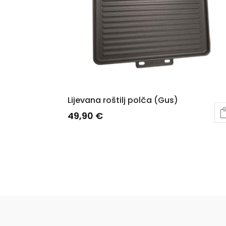
Lijevana roštilj polča (Gus)
49,90
€