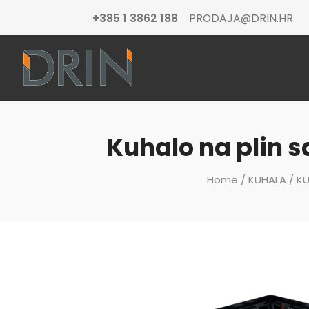
+385 1 3862 188
PRODAJA@DRIN.HR
Kuhalo na plin 
Home
/
KUHALA
/
KU