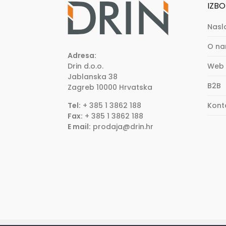
IZBO
Nasl
O n
Adresa:
Drin d.o.o.
Web 
Jablanska 38
B2B
Zagreb
10000
Hrvatska
Tel:
+ 385 1 3862 188
Kont
Fax:
+ 385 1 3862 188
E mail:
prodaja@drin.hr