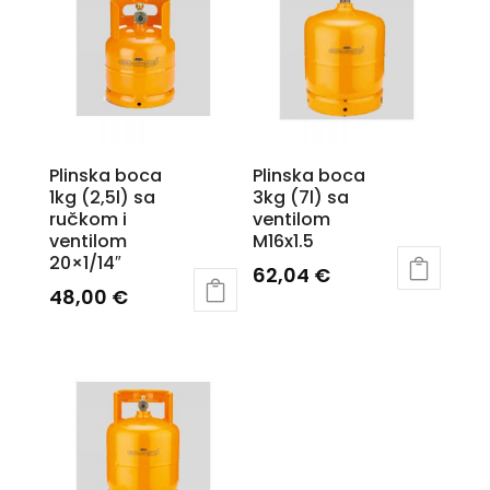
Plinska boca
Plinska boca
1kg (2,5l) sa
3kg (7l) sa
ručkom i
ventilom
ventilom
M16x1.5
20×1/14″
62,04
€
48,00
€