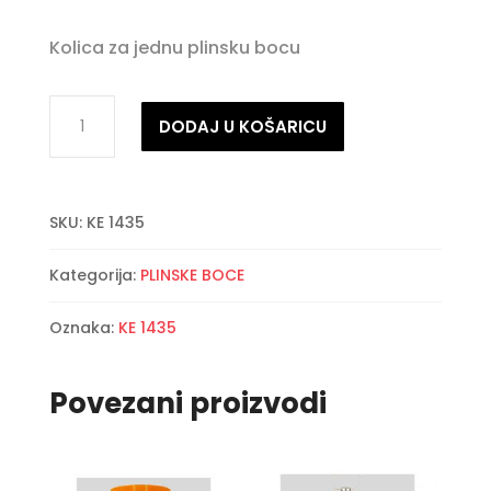
Kolica za jednu plinsku bocu
Kolica
DODAJ U KOŠARICU
za
plinske
boce
SKU:
KE 1435
količina
Kategorija:
PLINSKE BOCE
Oznaka:
KE 1435
Povezani proizvodi