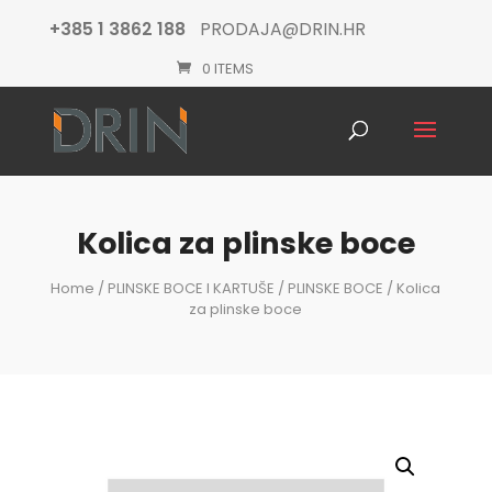
+385 1 3862 188
PRODAJA@DRIN.HR
0 ITEMS
Products
search
Kolica za plinske boce
Home
/
PLINSKE BOCE I KARTUŠE
/
PLINSKE BOCE
/ Kolica
za plinske boce