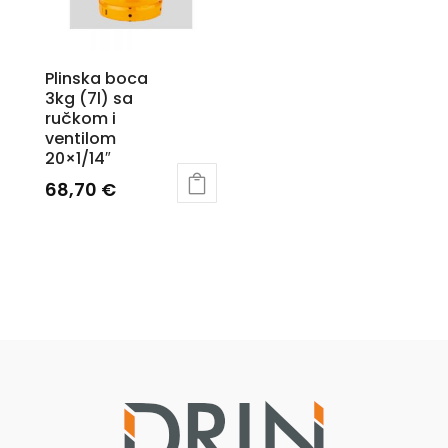
Plinska boca
3kg (7l) sa
ručkom i
ventilom
20×1/14″
68,70
€