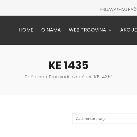
PRIJAVA/MOJ RAČ
HOME
O NAMA
WEB TRGOVINA
AKCIJE
KE 1435
Početna
/ Proizvodi označeni “KE 1435”