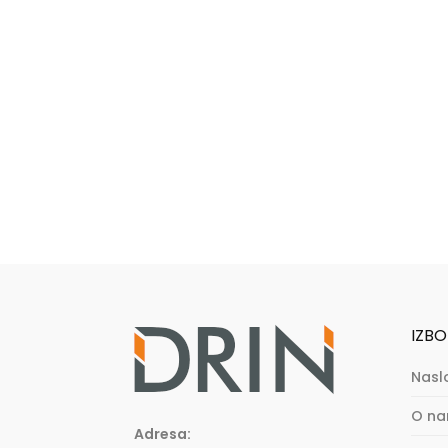
IZBO
Nasl
O n
Adresa: