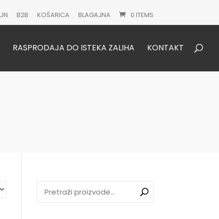
UN
B2B
KOŠARICA
BLAGAJNA
0 ITEMS
Products
search
RASPRODAJA DO ISTEKA ZALIHA
KONTAKT