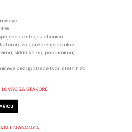
a miševe
000W
 spojene na strujnu utičnicu
dikatorom za upozorenje na ulov
novima, skladištima, podrumima,
 miševe bez upotrebe tvari štetnih za
I LOVAC ZA ŠTAKORE
ARICU
KATA I GLODAVACA