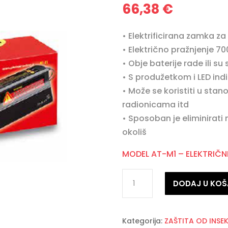
66,38
€
• Elektrificirana zamka z
• Električno pražnjenje 7
• Obje baterije rade ili su
• S produžetkom i LED in
• Može se koristiti u sta
radionicama itd
• Sposoban je eliminirati
okoliš
MODEL AT-M1 – ELEKTRIČN
Elektrificirana
DODAJ U KOŠ
zamka
za
miševe
Kategorija:
ZAŠTITA OD INSE