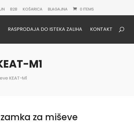
UN
B2B
KOŠARICA
BLAGAJNA
0 ITEMS
Products
search
RASPRODAJA DO ISTEKA ZALIHA
KONTAKT
 KEAT-M1
ševe KEAT-M1
na zamka za miševe