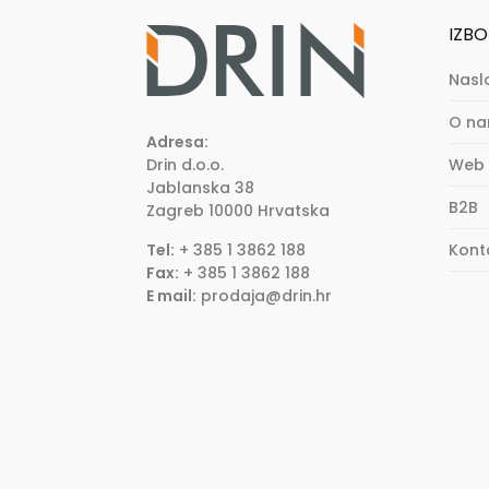
IZBO
Nasl
O n
Adresa:
Drin d.o.o.
Web 
Jablanska 38
B2B
Zagreb
10000
Hrvatska
Tel:
+ 385 1 3862 188
Kont
Fax:
+ 385 1 3862 188
E mail:
prodaja@drin.hr