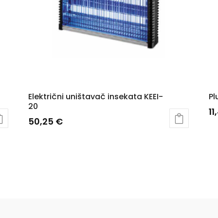
Električni uništavač insekata KEEI-
Pl
20
11
50,25
€