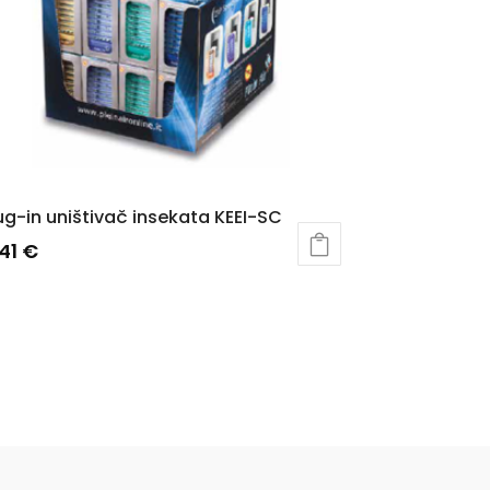
ug-in uništivač insekata KEEI-SC
,41
€