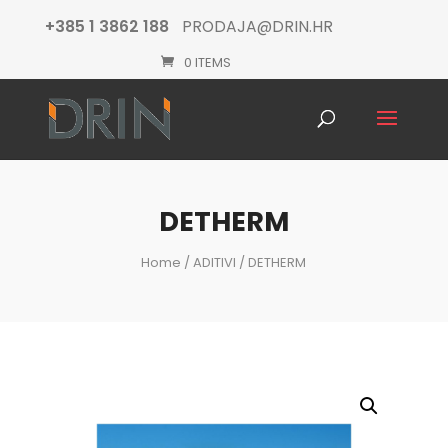
+385 1 3862 188
PRODAJA@DRIN.HR
0 ITEMS
Products
search
DETHERM
Home
/
ADITIVI
/ DETHERM