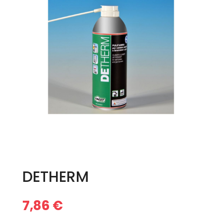
DETHERM
7,86
€