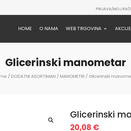
PRIJAVA/MOJ RAČ
HOME
O NAMA
WEB TRGOVINA
AKCIJE
Glicerinski manometar
me
/
DODATNI ASORTIMAN
/
MANOMETRI
/ Glicerinski manome
Glicerinski 
20,08
€