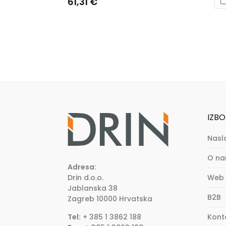
61,31
€
IZBO
Nasl
O n
Adresa:
Drin d.o.o.
Web 
Jablanska 38
B2B
Zagreb
10000
Hrvatska
Tel:
+ 385 1 3862 188
Kont