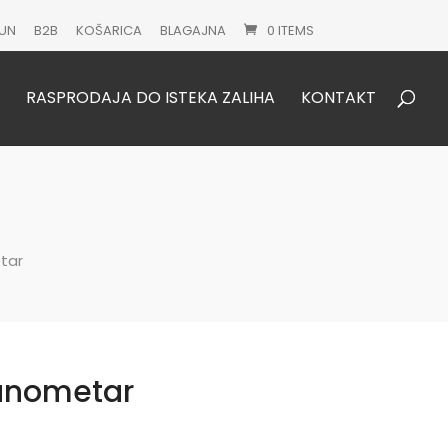
UN
B2B
KOŠARICA
BLAGAJNA
0 ITEMS
Products
search
RASPRODAJA DO ISTEKA ZALIHA
KONTAKT
tar
manometar