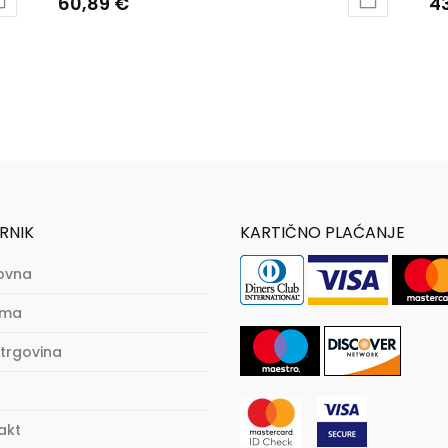
60,89
€
43
RNIK
KARTIČNO PLAĆANJE
ovna
ama
trgovina
akt