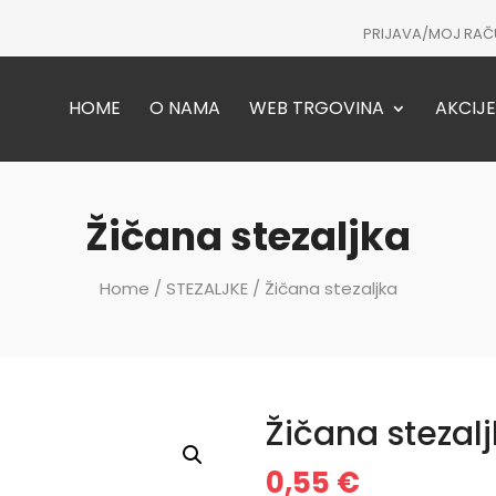
PRIJAVA/MOJ RAČ
HOME
O NAMA
WEB TRGOVINA
AKCIJE
Žičana stezaljka
Home
/
STEZALJKE
/ Žičana stezaljka
Žičana stezal
0,55
€