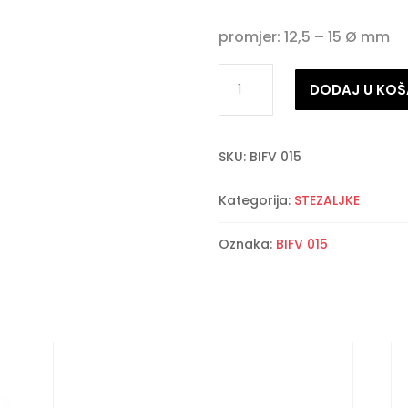
promjer: 12,5 – 15 Ø mm
Žičana
DODAJ U KOŠ
stezaljka
količina
SKU:
BIFV 015
Kategorija:
STEZALJKE
Oznaka:
BIFV 015