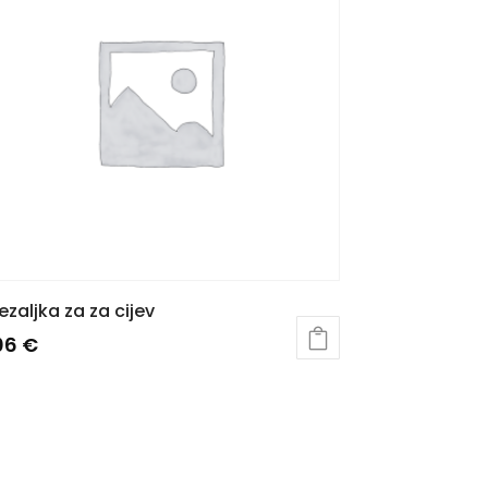
ezaljka za za cijev
,06
€