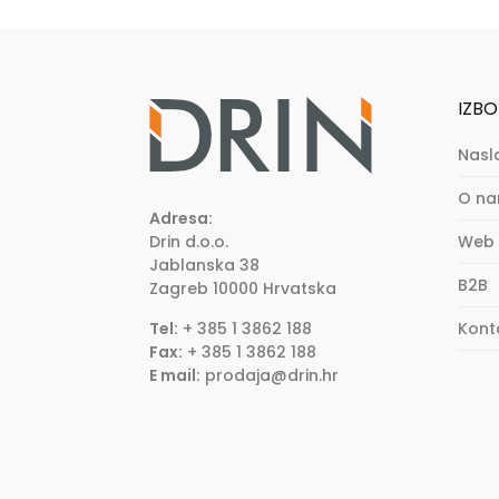
IZBO
Nasl
O n
Adresa:
Drin d.o.o.
Web 
Jablanska 38
B2B
Zagreb
10000
Hrvatska
Tel:
+ 385 1 3862 188
Kont
Fax:
+ 385 1 3862 188
E mail:
prodaja@drin.hr