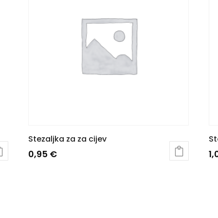
Stezaljka za za cijev
St
0,95
€
1