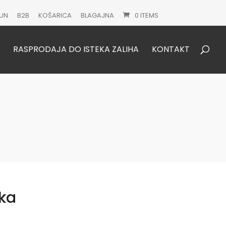
UN
B2B
KOŠARICA
BLAGAJNA
0 ITEMS
Products
search
RASPRODAJA DO ISTEKA ZALIHA
KONTAKT
jka