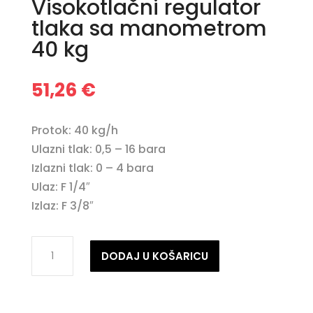
Visokotlačni regulator
tlaka sa manometrom
40 kg
51,26
€
Protok: 40 kg/h
Ulazni tlak: 0,5 – 16 bara
Izlazni tlak: 0 – 4 bara
Ulaz: F 1/4″
Izlaz: F 3/8″
Visokotlačni
DODAJ U KOŠARICU
regulator
tlaka
sa