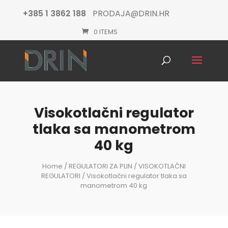
+385 1 3862 188
PRODAJA@DRIN.HR
0 ITEMS
Products
search
Visokotlačni regulator
tlaka sa manometrom
40 kg
Home
/
REGULATORI ZA PLIN
/
VISOKOTLAČNI
REGULATORI
/ Visokotlačni regulator tlaka sa
manometrom 40 kg