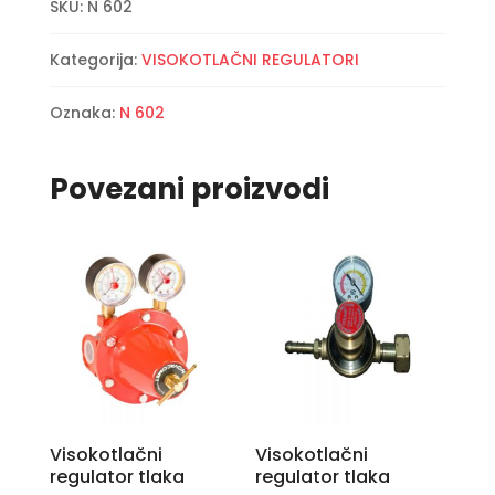
SKU:
N 602
manometrom
40
Kategorija:
VISOKOTLAČNI REGULATORI
kg
količina
Oznaka:
N 602
Povezani proizvodi
Visokotlačni
Visokotlačni
regulator tlaka
regulator tlaka