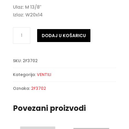
Ulaz: M 13/8″
Izlaz: W20x14
Ventil
DODAJ U KOŠARICU
za
kamp
bocu
SKU:
2F3702
IT
količina
Kategorija:
VENTILI
Oznaka:
2F3702
Povezani proizvodi