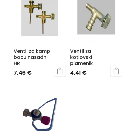
Ventil za kamp
Ventil za
bocu nasadni
kotlovski
HR
plamenik
7,46
€
4,41
€