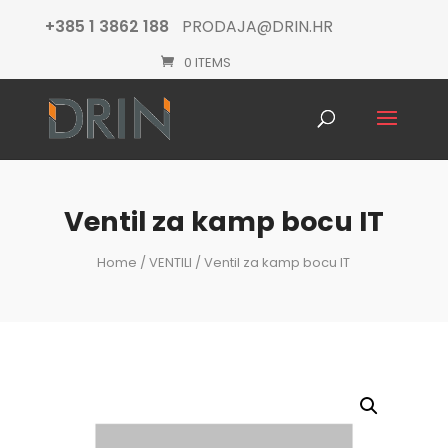
+385 1 3862 188
PRODAJA@DRIN.HR
0 ITEMS
Products
search
Ventil za kamp bocu IT
Home
/
VENTILI
/ Ventil za kamp bocu IT