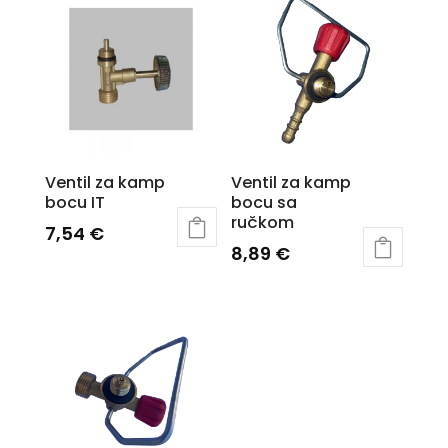
Ventil za kamp
Ventil za kamp
bocu IT
bocu sa
ručkom
7,54
€
8,89
€