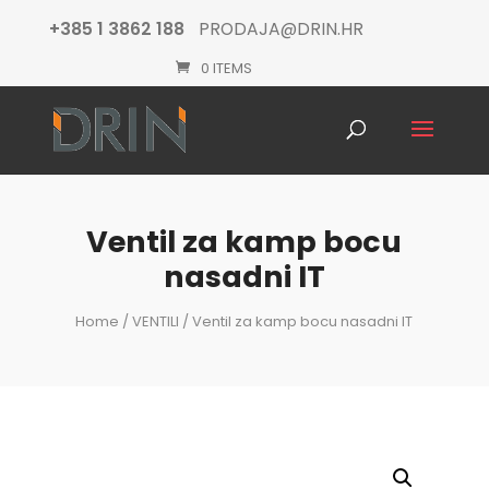
+385 1 3862 188
PRODAJA@DRIN.HR
0 ITEMS
Products
search
Ventil za kamp bocu
nasadni IT
Home
/
VENTILI
/ Ventil za kamp bocu nasadni IT