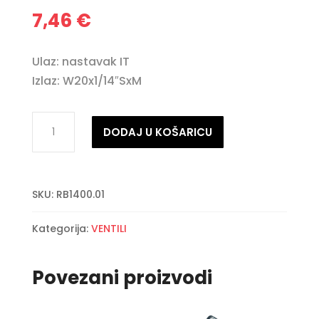
7,46
€
Ulaz: nastavak IT
Izlaz: W20x1/14″SxM
Ventil
DODAJ U KOŠARICU
za
kamp
bocu
SKU:
RB1400.01
nasadni
IT
Kategorija:
VENTILI
količina
Povezani proizvodi