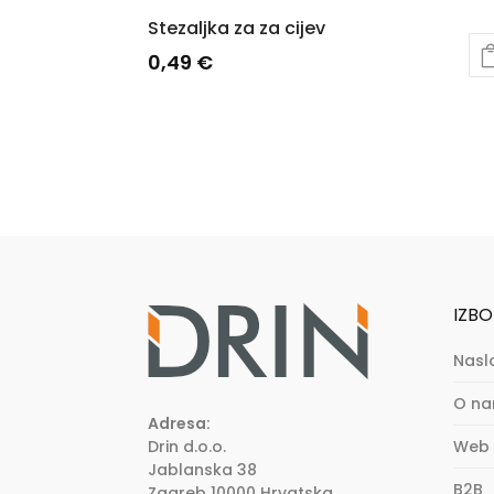
Stezaljka za za cijev
0,49
€
IZBO
Nasl
O n
Adresa:
Drin d.o.o.
Web 
Jablanska 38
B2B
Zagreb
10000
Hrvatska