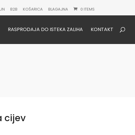
UN
B2B
KOŠARICA
BLAGAJNA
0 ITEMS
Products
search
RASPRODAJA DO ISTEKA ZALIHA
KONTAKT
a cijev