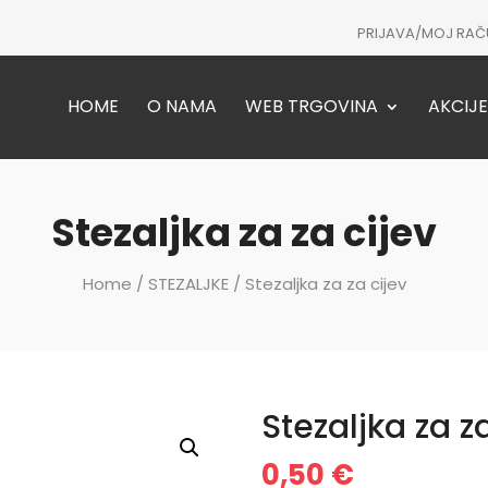
PRIJAVA/MOJ RAČ
HOME
O NAMA
WEB TRGOVINA
AKCIJE
Stezaljka za za cijev
Home
/
STEZALJKE
/ Stezaljka za za cijev
Stezaljka za z
0,50
€