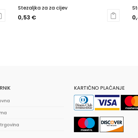
Stezaljka za za cijev
St
0,53
€
0
RNIK
KARTIČNO PLAĆANJE
ovna
ama
trgovina