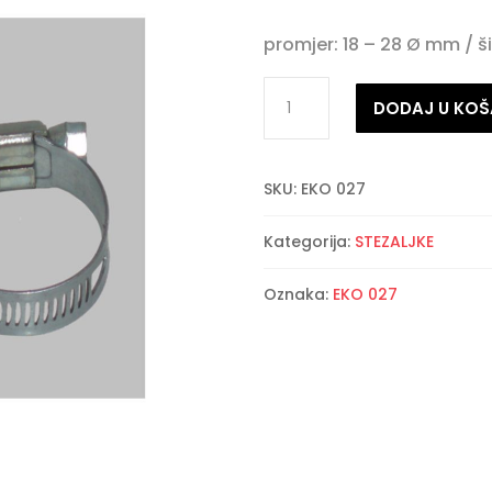
promjer: 18 – 28 Ø mm / š
Stezaljka
DODAJ U KOŠ
za
za
cijev
SKU:
EKO 027
količina
Kategorija:
STEZALJKE
Oznaka:
EKO 027