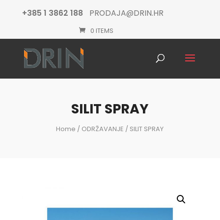
+385 1 3862 188
PRODAJA@DRIN.HR
0 ITEMS
Products
search
SILIT SPRAY
Home
/
ODRŽAVANJE
/ SILIT SPRAY