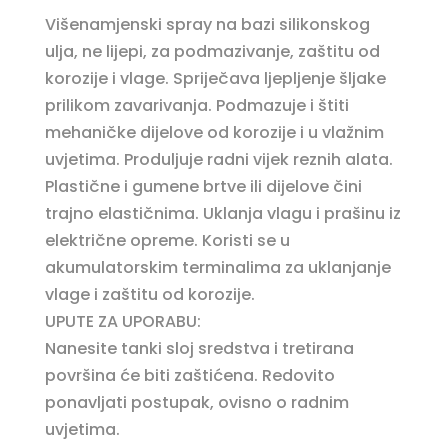
Višenamjenski spray na bazi silikonskog
ulja, ne lijepi, za podmazivanje, zaštitu od
korozije i vlage. Spriječava ljepljenje šljake
prilikom zavarivanja. Podmazuje i štiti
mehaničke dijelove od korozije i u vlažnim
uvjetima. Produljuje radni vijek reznih alata.
Plastične i gumene brtve ili dijelove čini
trajno elastičnima. Uklanja vlagu i prašinu iz
električne opreme. Koristi se u
akumulatorskim terminalima za uklanjanje
vlage i zaštitu od korozije.
UPUTE ZA UPORABU:
Nanesite tanki sloj sredstva i tretirana
površina će biti zaštićena. Redovito
ponavljati postupak, ovisno o radnim
uvjetima.