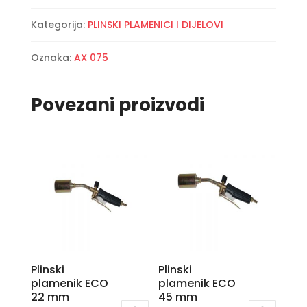
glave
Kategorija:
PLINSKI PLAMENICI I DIJELOVI
količina
Oznaka:
AX 075
Povezani proizvodi
Plinski
Plinski
plamenik ECO
plamenik ECO
22 mm
45 mm