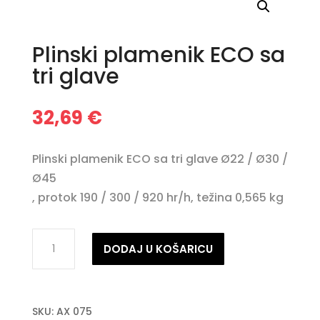
Plinski plamenik ECO sa
tri glave
32,69
€
Plinski plamenik ECO sa tri glave Ø22 / Ø30 /
Ø45
, protok 190 / 300 / 920 hr/h, težina 0,565 kg
Plinski
DODAJ U KOŠARICU
plamenik
ECO
sa
SKU:
AX 075
tri