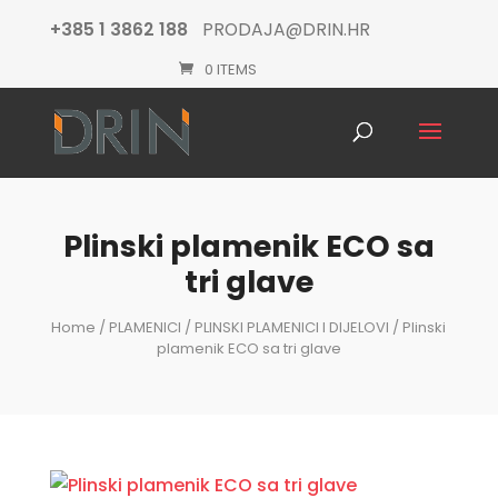
+385 1 3862 188
PRODAJA@DRIN.HR
0 ITEMS
Products
search
Plinski plamenik ECO sa
tri glave
Home
/
PLAMENICI
/
PLINSKI PLAMENICI I DIJELOVI
/ Plinski
plamenik ECO sa tri glave