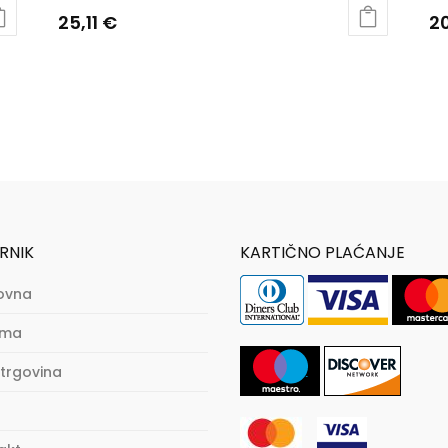
25,11
€
2
RNIK
KARTIČNO PLAĆANJE
ovna
ama
trgovina