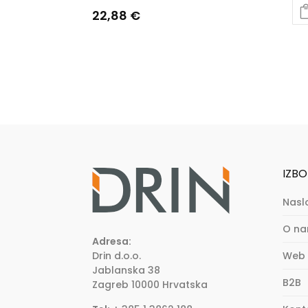
22,88
€
IZBO
Nasl
O n
Adresa:
Drin d.o.o.
Web 
Jablanska 38
B2B
Zagreb
10000
Hrvatska