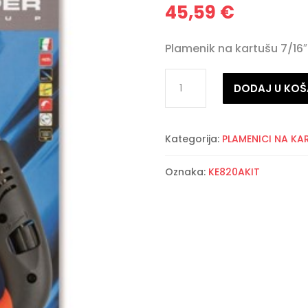
45,59
€
Plamenik na kartušu 7/16
Plamenik
DODAJ U KOŠ
na
kartušu
7/16"
Kategorija:
PLAMENICI NA KA
piezo
sa
Oznaka:
KE820AKIT
kartušom
330g
količina