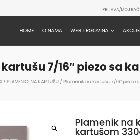
PRIJAVA/MOJ RAČ
HOME
O NAMA
WEB TRGOVINA
AKCIJE
kartušu 7/16″ piezo sa 
I
/
PLAMENICI NA KARTUŠU
/ Plamenik na kartušu 7/16″ piezo
Plamenik na k
kartušom 330