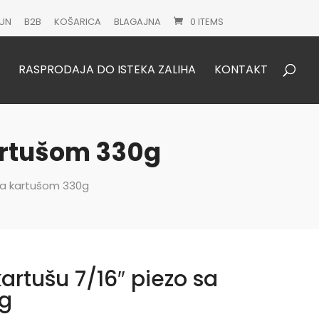
UN
B2B
KOŠARICA
BLAGAJNA
0 ITEMS
Products
search
RASPRODAJA DO ISTEKA ZALIHA
KONTAKT
kartušom 330g
 sa kartušom 330g
artušu 7/16″ piezo sa
g