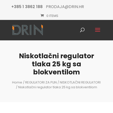
+385 1 3862 188
PRODAJA@DRIN.HR
0 ITEMS
Products
search
Niskotlačni regulator
tlaka 25 kg sa
blokventilom
Home
/
REGULATORI ZA PLIN
/
NISKOTLAČNI REGULATORI
/ Niskotlačni regulator tlaka 25 kg sa blokventilom