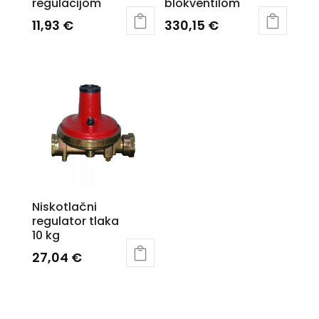
regulacijom
blokventilom
11,93
€
330,15
€
Niskotlačni
regulator tlaka
10 kg
27,04
€