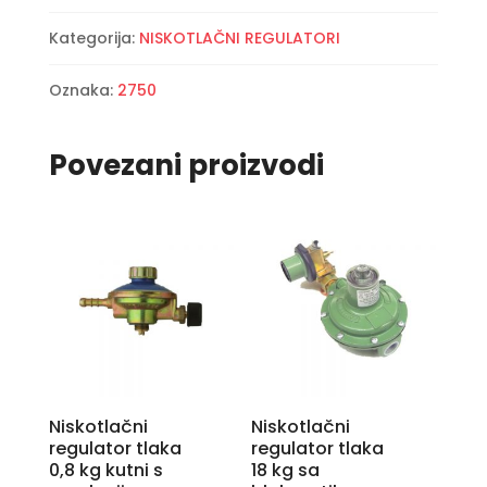
sa
Kategorija:
NISKOTLAČNI REGULATORI
blokventilom
količina
Oznaka:
2750
Povezani proizvodi
Niskotlačni
Niskotlačni
regulator tlaka
regulator tlaka
0,8 kg kutni s
18 kg sa