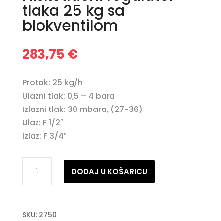
tlaka 25 kg sa
blokventilom
283,75
€
Protok: 25 kg/h
Ulazni tlak: 0,5 – 4 bara
Izlazni tlak: 30 mbara, (27-36)
Ulaz: F 1/2″
Izlaz: F 3/4″
Niskotlačni
DODAJ U KOŠARICU
regulator
tlaka
25
SKU:
2750
kg