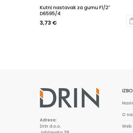
Kutni nastavak za gumu F1/2″
D6595/4
3,73
€
IZBO
Nasl
O n
Adresa:
Drin d.o.o.
Web 
Jablanska 38