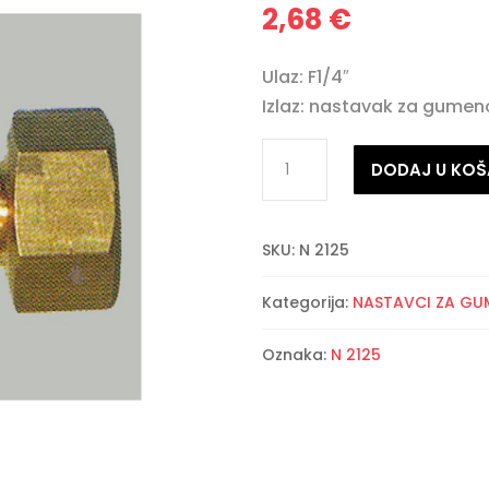
2,68
€
Ulaz: F1/4″
Izlaz: nastavak za gumeno
Nastavak
DODAJ U KOŠ
za
gumu
muški
SKU:
N 2125
navoj
F1/4"
Kategorija:
NASTAVCI ZA GU
N2125
Oznaka:
N 2125
količina