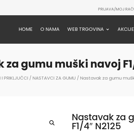
PRIJAVA/MOJ RAČ
HOME
O NAMA
WEB TRGOVINA
AKCIJE
 za gumu muški navoj F1
I PRIKLJUČCI
/
NASTAVCI ZA GUMU
/ Nastavak za gumu muški 
Nastavak za 
F1/4″ N2125