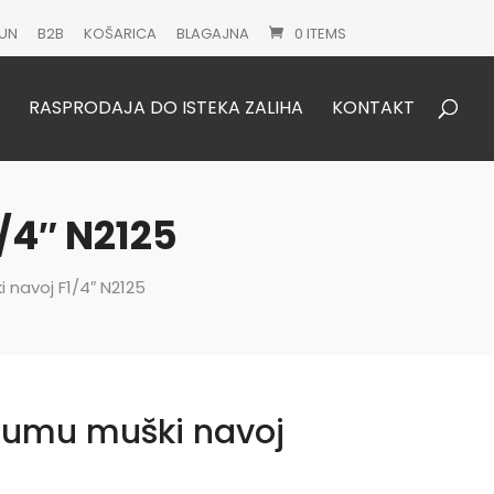
UN
B2B
KOŠARICA
BLAGAJNA
0 ITEMS
Products
search
RASPRODAJA DO ISTEKA ZALIHA
KONTAKT
/4″ N2125
navoj F1/4″ N2125
gumu muški navoj