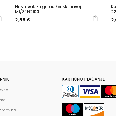
Nastavak za gumu ženski navoj
Ku
M1/8″ N2100
2
2,55
€
2
RNIK
KARTIČNO PLAĆANJE
ovna
ama
trgovina