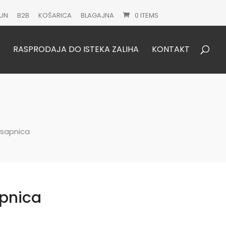
UN
B2B
KOŠARICA
BLAGAJNA
0 ITEMS
Products
search
RASPRODAJA DO ISTEKA ZALIHA
KONTAKT
 sapnica
pnica