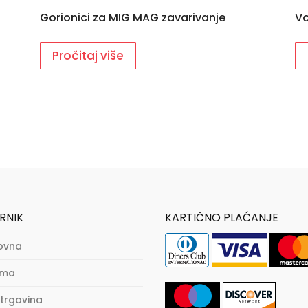
Gorionici za MIG MAG zavarivanje
Vo
Pročitaj više
RNIK
KARTIČNO PLAĆANJE
ovna
ama
trgovina