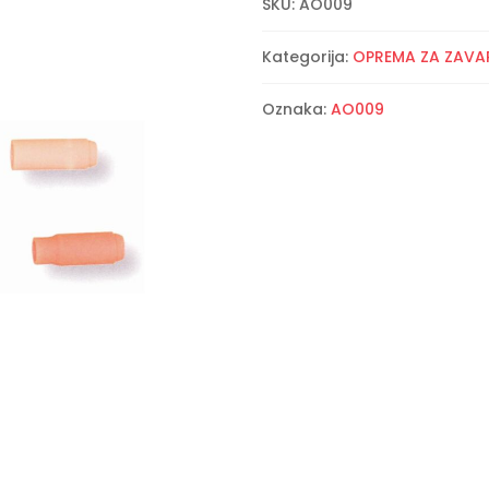
SKU:
AO009
Kategorija:
OPREMA ZA ZAVA
Oznaka:
AO009