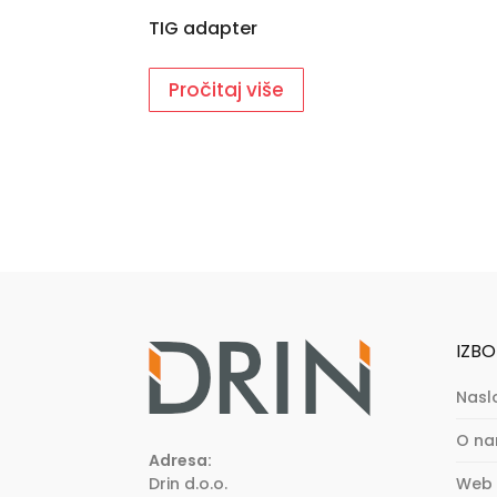
TIG adapter
Pročitaj više
IZBO
Nasl
O n
Adresa:
Drin d.o.o.
Web 