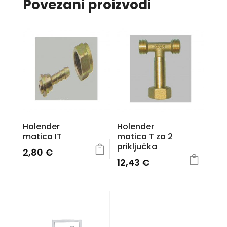
Povezani proizvodi
Holender
Holender
matica IT
matica T za 2
priključka
2,80
€
12,43
€