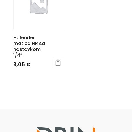
Holender
matica HR sa
nastavkom
1/4″
3,05
€