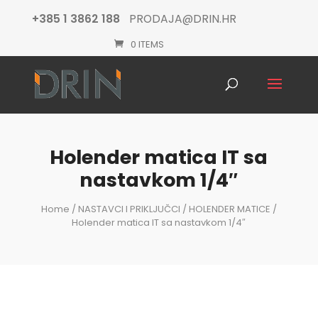
+385 1 3862 188
PRODAJA@DRIN.HR
0 ITEMS
Products
search
Holender matica IT sa
nastavkom 1/4″
Home
/
NASTAVCI I PRIKLJUČCI
/
HOLENDER MATICE
/
Holender matica IT sa nastavkom 1/4″