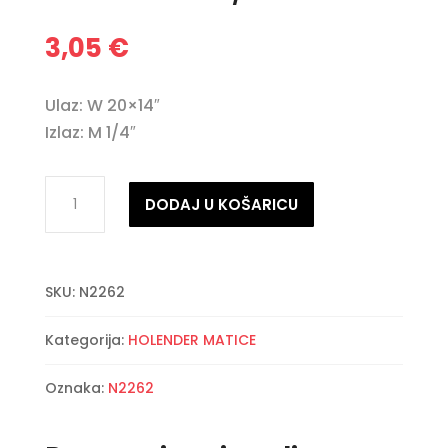
3,05
€
Ulaz: W 20×14″
Izlaz: M 1/4″
Holender
DODAJ U KOŠARICU
matica
IT
sa
SKU:
N2262
nastavkom
1/4"
Kategorija:
HOLENDER MATICE
količina
Oznaka:
N2262