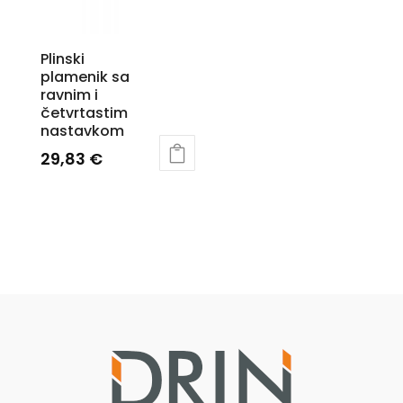
Plinski
plamenik sa
ravnim i
četvrtastim
nastavkom
29,83
€