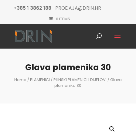
+385 1 3862 188
PRODAJA@DRIN.HR
0 ITEMS
Products
search
Glava plamenika 30
Home
/
PLAMENICI
/
PLINSKI PLAMENICI I DIJELOVI
/ Glava
plamenika 30