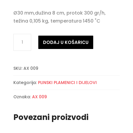
Ø30 mm,dužina 8 cm, protok 300 gr/h,
težina 0,105 kg, temperatura 1450 ˚C
Glava
DODAJ U KOŠARICU
plamenika
30
količina
SKU:
AX 009
Kategorija:
PLINSKI PLAMENICI I DIJELOVI
Oznaka:
AX 009
Povezani proizvodi