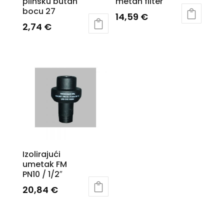
plinsku butan
metan filter
bocu 27
14,59
€
2,74
€
Izolirajući
umetak FM
PN10 / 1/2″
20,84
€