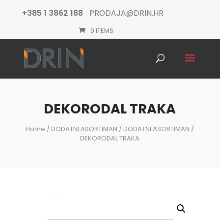
+385 1 3862 188
PRODAJA@DRIN.HR
0 ITEMS
Products
search
DEKORODAL TRAKA
Home
/
DODATNI ASORTIMAN
/
DODATNI ASORTIMAN
/
DEKORODAL TRAKA