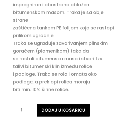
impregniran i obostrano obložen
bitumenskom masom. Traka je sa obje
strane
zaštićena tankom PE folijom koja se rastopi
prilikom ugradnje.
Traka se ugrađuje zavarivanjem plinskim
goračem (plamenikom) tako da
se rastali bitumenska masa i stvori tzv.
talivi bitumenski klin između rolice
i podloge. Traka se rola i omata oko
podloge, a preklopi rolica moraju
biti min. 10% širine rolice.
DEKORODAL
DODAJ U KOŠARICU
TRAKA
količina