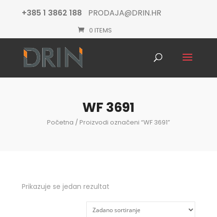
+385 1 3862 188
PRODAJA@DRIN.HR
0 ITEMS
Products
search
WF 3691
Početna
/ Proizvodi označeni “WF 3691”
Prikazuje se jedan rezultat