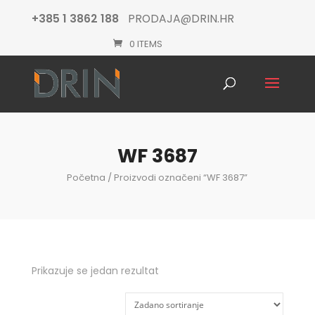
+385 1 3862 188
PRODAJA@DRIN.HR
0 ITEMS
Products
search
WF 3687
Početna
/ Proizvodi označeni “WF 3687”
Prikazuje se jedan rezultat