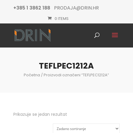
+385 1 3862 188
PRODAJA@DRIN.HR
0 ITEMS
Products
search
TEFLPEC1212A
Početna
/ Proizvodi označeni “TEFLPEC1212A”
Prikazuje se jedan rezultat