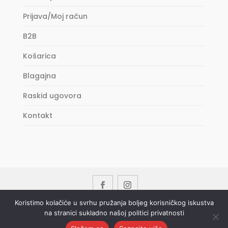
Prijava/Moj račun
B2B
Košarica
Blagajna
Raskid ugovora
Kontakt
Koristimo kolačiće u svrhu pružanja boljeg korisničkog iskustva
na stranici sukladno našoj politici privatnosti
Copyright © 2023 DRIN d.o.o. All Rights