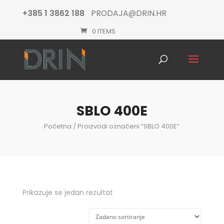
+385 1 3862 188
PRODAJA@DRIN.HR
0 ITEMS
Products
search
SBLO 400E
Početna
/ Proizvodi označeni “SBLO 400E”
Prikazuje se jedan rezultat