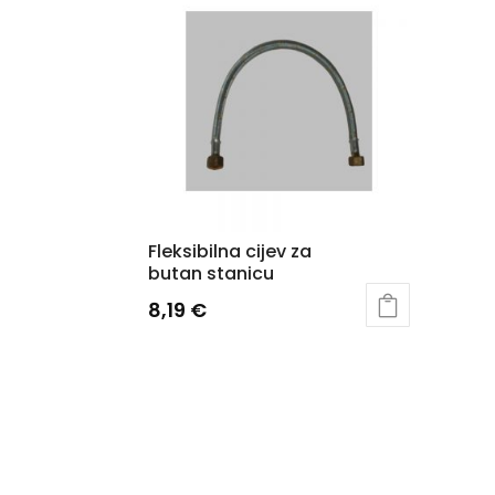
Fleksibilna cijev za
butan stanicu
8,19
€