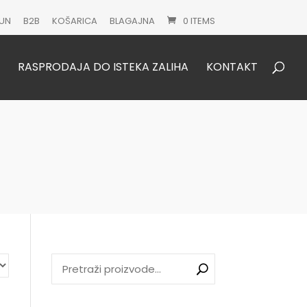
UN
B2B
KOŠARICA
BLAGAJNA
0 ITEMS
Products
search
RASPRODAJA DO ISTEKA ZALIHA
KONTAKT