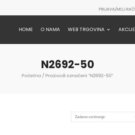
PRIJAVA/MOJ RAČ
HOME
O NAMA
WEB TRGOVINA
AKCIJE
N2692-50
Početna
/ Proizvodi označeni “N2692-50”