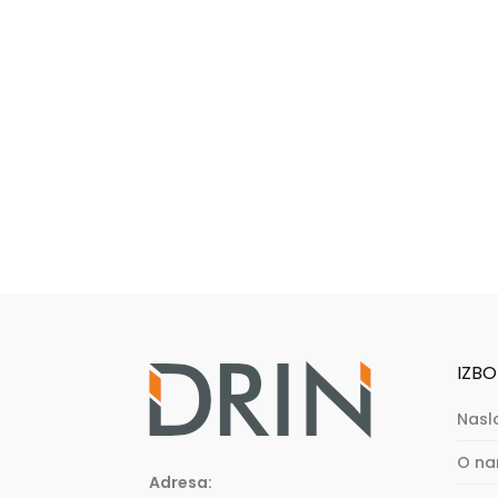
IZBO
Nasl
O n
Adresa: