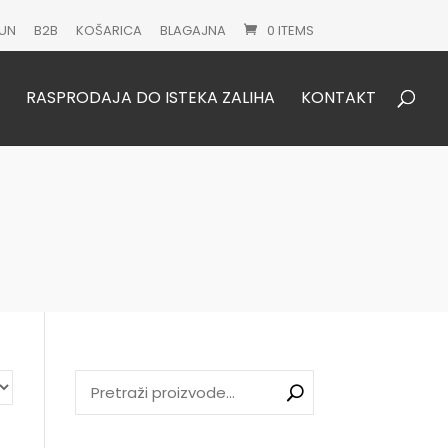
UN
B2B
KOŠARICA
BLAGAJNA
0 ITEMS
Products
search
RASPRODAJA DO ISTEKA ZALIHA
KONTAKT