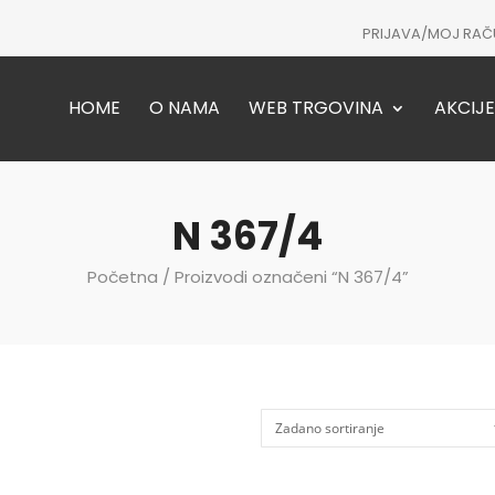
PRIJAVA/MOJ RAČ
HOME
O NAMA
WEB TRGOVINA
AKCIJE
N 367/4
Početna
/ Proizvodi označeni “N 367/4”