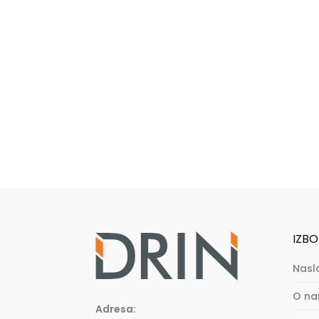
IZBO
Nasl
O n
Adresa: