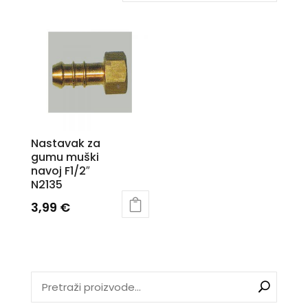
Nastavak za
gumu muški
navoj F1/2″
N2135
3,99
€