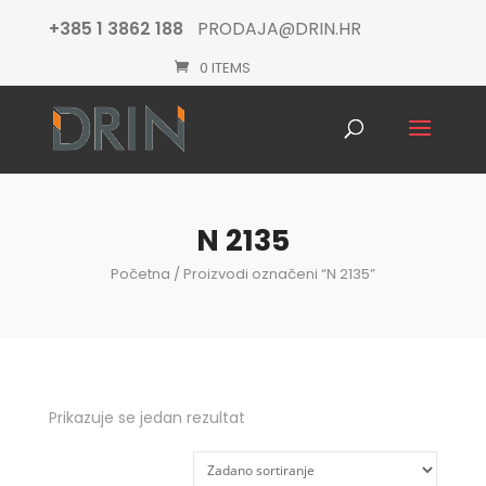
+385 1 3862 188
PRODAJA@DRIN.HR
0 ITEMS
Products
search
N 2135
Početna
/ Proizvodi označeni “N 2135”
Prikazuje se jedan rezultat