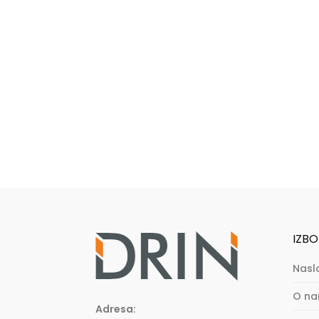
IZBO
Nasl
O n
Adresa: