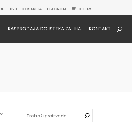
UN
B2B
KOŠARICA
BLAGAJNA
0 ITEMS
Products
search
RASPRODAJA DO ISTEKA ZALIHA
KONTAKT