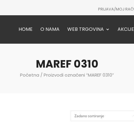
PRIJAVA/MOJ RAČ
HOME
O NAMA
WEB TRGOVINA
AKCIJE
MAREF 0310
Početna
/ Proizvodi označeni “MAREF 0310”