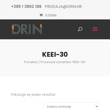
+385 1 3862 188
PRODAJA@DRIN.HR
0 ITEMS
Products
search
KEEI-30
Početna
/ Proizvodi označeni “KEEI-30”
Prikazuje se jedan rezultat