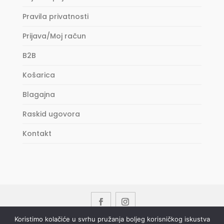
Pravila privatnosti
Prijava/Moj račun
B2B
Košarica
Blagajna
Raskid ugovora
Kontakt
Koristimo kolačiće u svrhu pružanja boljeg korisničkog iskustva