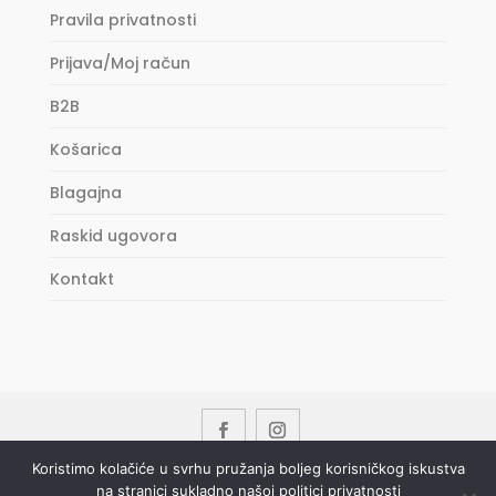
Pravila privatnosti
Prijava/Moj račun
B2B
Košarica
Blagajna
Raskid ugovora
Kontakt
Koristimo kolačiće u svrhu pružanja boljeg korisničkog iskustva
na stranici sukladno našoj politici privatnosti
Copyright © 2023 DRIN d.o.o. All Rights