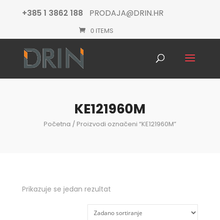
+385 1 3862 188
PRODAJA@DRIN.HR
0 ITEMS
Products
search
KE121960M
Početna
/ Proizvodi označeni “KE121960M”
Prikazuje se jedan rezultat