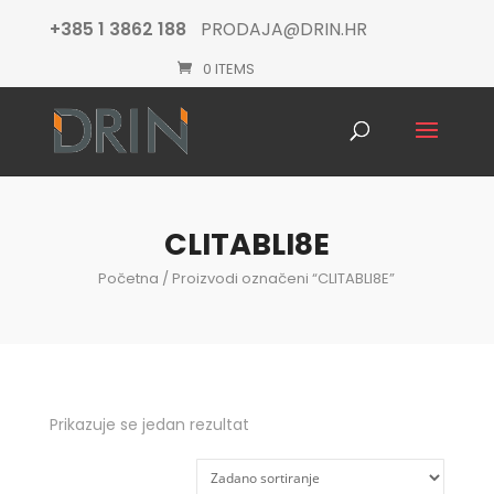
+385 1 3862 188
PRODAJA@DRIN.HR
0 ITEMS
Products
search
CLITABLI8E
Početna
/ Proizvodi označeni “CLITABLI8E”
Prikazuje se jedan rezultat