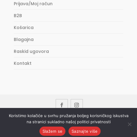
Prijava/Moj račun
B2B
Košarica
Blagajna
Raskid ugovora
Kontakt
Koristimo kolačiće u svrhu pružanja boljeg korisničkog iskustva
na stranici sukladno našoj politici privatnosti
Copyright © 2023 DRIN d.o.o. All Rights
Reserved.
Slažem se
Saznajte više