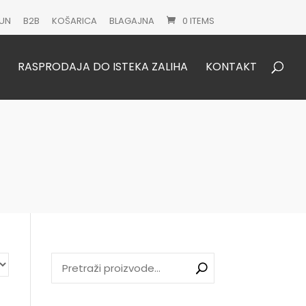
UN
B2B
KOŠARICA
BLAGAJNA
0 ITEMS
Products
search
RASPRODAJA DO ISTEKA ZALIHA
KONTAKT