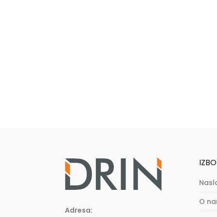
IZBO
Nasl
O n
Adresa: