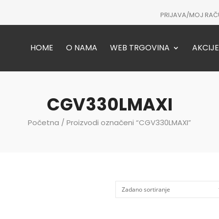
PRIJAVA/MOJ RAČ
HOME
O NAMA
WEB TRGOVINA
AKCIJE
CGV330LMAXI
Početna
/ Proizvodi označeni “CGV330LMAXI”