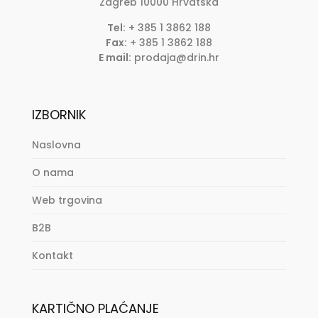
Zagreb
10000
Hrvatska
Tel:
+ 385 1 3862 188
Fax:
+ 385 1 3862 188
E mail:
prodaja@drin.hr
IZBORNIK
Naslovna
O nama
Web trgovina
B2B
Kontakt
KARTIČNO PLAĆANJE