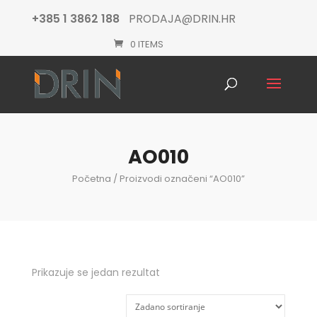
+385 1 3862 188
PRODAJA@DRIN.HR
0 ITEMS
Products
search
AO010
Početna
/ Proizvodi označeni “AO010”
Prikazuje se jedan rezultat