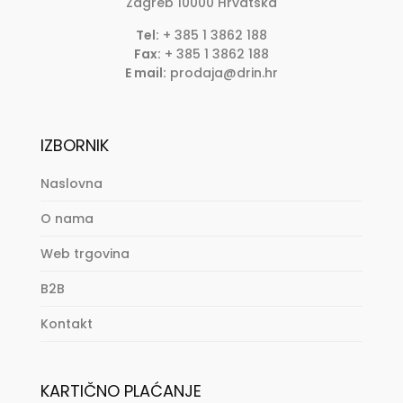
Zagreb
10000
Hrvatska
Tel:
+ 385 1 3862 188
Fax:
+ 385 1 3862 188
E mail:
prodaja@drin.hr
IZBORNIK
Naslovna
O nama
Web trgovina
B2B
Kontakt
KARTIČNO PLAĆANJE