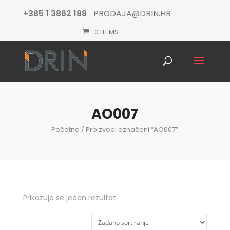
+385 1 3862 188
PRODAJA@DRIN.HR
0 ITEMS
Products
search
AO007
Početna
/ Proizvodi označeni “AO007”
Prikazuje se jedan rezultat