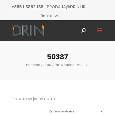
+385 1 3862 188
PRODAJA@DRIN.HR
0 ITEMS
Products
search
50387
Početna
/ Proizvodi označeni “50387”
Prikazuje se jedan rezultat