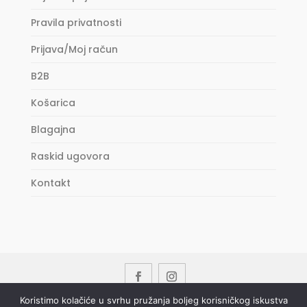
Pravila privatnosti
Prijava/Moj račun
B2B
Košarica
Blagajna
Raskid ugovora
Kontakt
Koristimo kolačiće u svrhu pružanja boljeg korisničkog iskustva