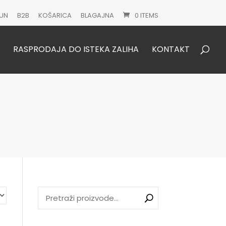
UN
B2B
KOŠARICA
BLAGAJNA
0 ITEMS
Products
search
RASPRODAJA DO ISTEKA ZALIHA
KONTAKT