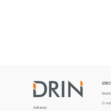
IZBO
Nasl
O n
Adresa: